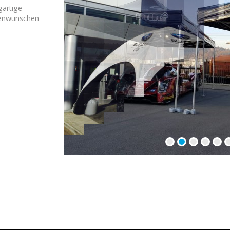
gartige
denwünschen
0
1
2
3
4