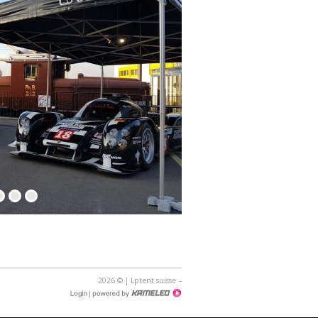
5
6
7
2026 © | Lptent suisse
–
Création
Login
site