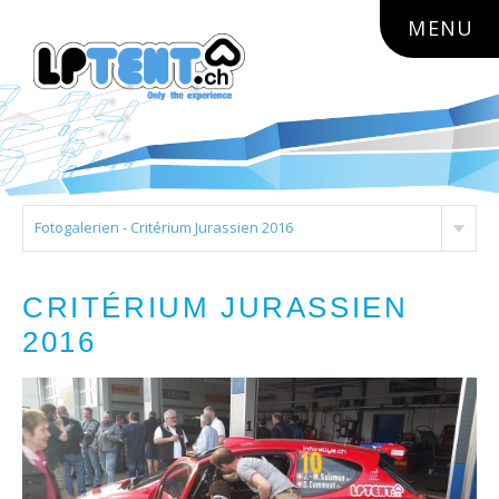
lptent.ch
MENU
Fotogalerien - Critérium Jurassien 2016
CRITÉRIUM JURASSIEN
2016