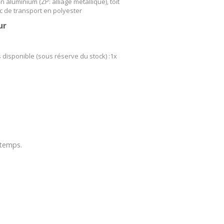
en aluminium (ZP: alliage métallique), toit
 de transport en polyester
ur
s disponible (sous réserve du stock) :1x
 temps.