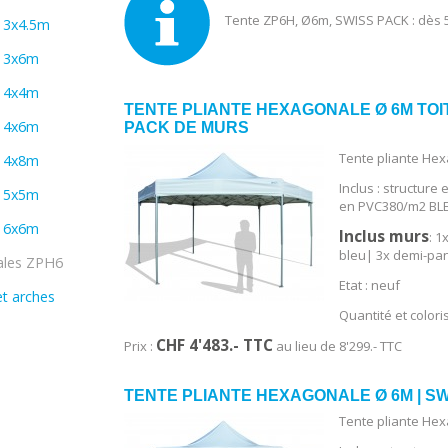
Tente ZP6H, Ø6m, SWISS PACK : dès 5
r 3x4.5m
r 3x6m
r 4x4m
TENTE PLIANTE HEXAGONALE Ø 6M TOIT
r 4x6m
PACK DE MURS
Tente pliante He
r 4x8m
Inclus : structure 
r 5x5m
en PVC380/m2 BLEU
r 6x6m
Inclus murs
: 
bleu| 3x demi-pan
ales ZPH6
Etat : neuf
et arches
Quantité et colori
CHF 4'483
.- TTC
Prix :
au lieu de 8'299.- TTC
TENTE PLIANTE HEXAGONALE Ø 6M | S
Tente pliante He