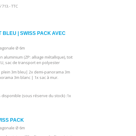
'713.- TTC
 BLEU | SWISS PACK AVEC
xagonale Ø 6m
en aluminium (ZP: alliage métallique), toit
, sac de transport en polyester
1x plein 3m bleu| 2x demi-panorama 3m
orama 3m blanc | 1x sac à mur.
s disponible (sous réserve du stock) :1x
WISS PACK
xagonale Ø 6m