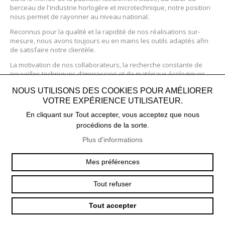
berceau de l'industrie horlogère et microtechnique, notre position
nous permet de rayonner au niveau national.
Reconnus pour la qualité et la rapidité de nos réalisations sur-
mesure, nous avons toujours eu en mains les outils adaptés afin
de satisfaire notre clientèle.
La motivation de nos collaborateurs, la recherche constante de
nouvelles techniques d'impression et de matériaux écologiques
font de c'iMagine un partenaire fiable pour la réussite de vos
NOUS UTILISONS DES COOKIES POUR AMÉLIORER
réalisations publicitaires.
VOTRE EXPÉRIENCE UTILISATEUR.
Découvrez-nous sur www.cimagine.ch
En cliquant sur Tout accepter, vous acceptez que nous
procédions de la sorte.
2026 © | Lptent suisse
–
Protection des
Plus d'informations
données
Cré
Mes préférences
sit
Int
Tout refuser
Tout accepter