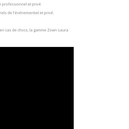
e professionnel et privé.
els de l'événementiel et privé.
le en cas de chocs, la gamme Zown saura